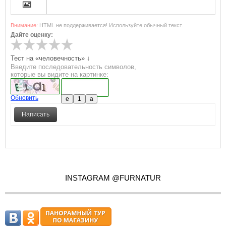


Внимание:
HTML не поддерживается! Используйте обычный текст.
Дайте оценку:



Тест на «человечность» ↓
Введите последовательность символов,
[CODE]
которые вы видите на картинке:

Обновить
[BBCODE]
Написать
INSTAGRAM @FURNATUR