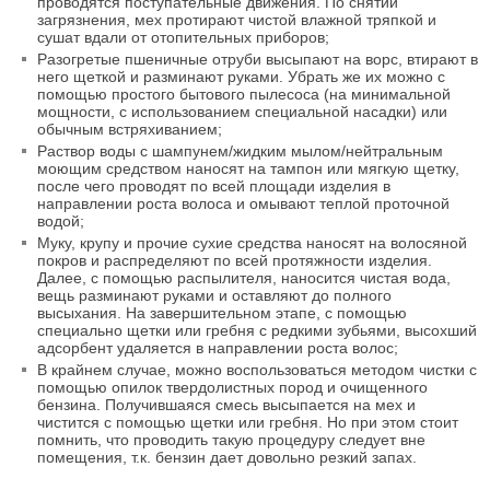
проводятся поступательные движения. По снятии
загрязнения, мех протирают чистой влажной тряпкой и
сушат вдали от отопительных приборов;
Разогретые пшеничные отруби высыпают на ворс, втирают в
него щеткой и разминают руками. Убрать же их можно с
помощью простого бытового пылесоса (на минимальной
мощности, с использованием специальной насадки) или
обычным встряхиванием;
Раствор воды с шампунем/жидким мылом/нейтральным
моющим средством наносят на тампон или мягкую щетку,
после чего проводят по всей площади изделия в
направлении роста волоса и омывают теплой проточной
водой;
Муку, крупу и прочие сухие средства наносят на волосяной
покров и распределяют по всей протяжности изделия.
Далее, с помощью распылителя, наносится чистая вода,
вещь разминают руками и оставляют до полного
высыхания. На завершительном этапе, с помощью
специально щетки или гребня с редкими зубьями, высохший
адсорбент удаляется в направлении роста волос;
В крайнем случае, можно воспользоваться методом чистки с
помощью опилок твердолистных пород и очищенного
бензина. Получившаяся смесь высыпается на мех и
чистится с помощью щетки или гребня. Но при этом стоит
помнить, что проводить такую процедуру следует вне
помещения, т.к. бензин дает довольно резкий запах.