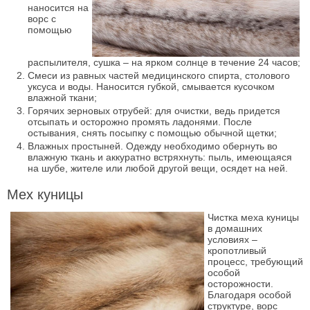
наносится на
ворс с
помощью
распылителя, сушка – на ярком солнце в течение 24 часов;
Смеси из равных частей медицинского спирта, столового
уксуса и воды. Наносится губкой, смывается кусочком
влажной ткани;
Горячих зерновых отрубей: для очистки, ведь придется
отсыпать и осторожно промять ладонями. После
остывания, снять посыпку с помощью обычной щетки;
Влажных простыней. Одежду необходимо обернуть во
влажную ткань и аккуратно встряхнуть: пыль, имеющаяся
на шубе, жителе или любой другой вещи, осядет на ней.
Мех куницы
Чистка меха куницы
в домашних
условиях –
кропотливый
процесс, требующий
особой
осторожности.
Благодаря особой
структуре, ворс