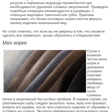
уксусом и перекисью водорода применяются при
необходимости удаления сложных загрязнений. Проводить
подобные операции рекомендуется в рукавицах, с
помощью марлевых тампонов или губок. Практика
показывает, что более половины хозяек смогли вернуть
своему изделию изначальный вид.
Но стоит помнить, что если вы не уверены в том, что сможете
сделать все правильно, лучше обратитесь к специалистам!
Мех норки
Сухая и
влажная
чистка меха
норки в
домашних
условиях
поможет
избавить
любимую
вещь от
пыли,
сложных
пятен и загрязнений без особых проблем. В первом случае, на
разложенную шубу следует высыпать тальк, муку или крахмал,
втереть его руками, после чего отряхнуть изделие от абразива и
оставить на солнце. Эксперты рекомендуют использовать тальк,