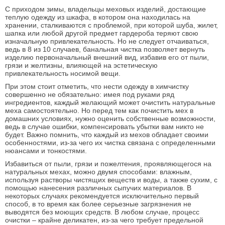
С приходом зимы, владельцы меховых изделий, достающие
теплую одежду из шкафа, в котором она находилась на
хранении, сталкиваются с проблемой, при которой шуба, жилет,
шапка или любой другой предмет гардероба теряют свою
изначальную привлекательность. Но не следует отчаиваться,
ведь в 8 из 10 случаев, банальная чистка позволяет вернуть
изделию первоначальный внешний вид, избавив его от пыли,
грязи и желтизны, влияющей на эстетическую
привлекательность носимой вещи.
При этом стоит отметить, что нести одежду в химчистку
совершенно не обязательно: имея под руками ряд
ингредиентов, каждый желающий может очистить натуральные
меха самостоятельно. Но перед тем как почистить мех в
домашних условиях, нужно оценить собственные возможности,
ведь в случае ошибки, компенсировать убытки вам никто не
будет. Важно помнить, что каждый из мехов обладает своими
особенностями, из-за чего их чистка связана с определенными
нюансами и тонкостями.
Избавиться от пыли, грязи и пожелтения, проявляющегося на
натуральных мехах, можно двумя способами: влажным,
используя растворы чистящих веществ и воды, а также сухим, с
помощью нанесения различных сыпучих материалов. В
некоторых случаях рекомендуется исключительно первый
способ, в то время как более серьезные загрязнения не
выводятся без моющих средств. В любом случае, процесс
очистки – крайне деликатен, из-за чего требует предельной