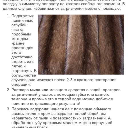
поездку в химчистку попросту не хватает свободного времени. В
данном случае, избавиться от загрязнения можно с помощью:
Подогретых
пшеничных
отрубей:
чистка
подобным
методом –
крайне
проста: для
этого
достаточно
втереть их в
пятно и
встряхнуть. В
большинстве
случаев, оно исчезает после 2-3-х кратного повторения
операции;
Раствора мыла или моющего средства с водой: протерев
загрязненный участок с помощью губки или ватного
тампона и промыв его в теплой воде можно добиться
поистине потрясающего результата!
Перекись водорода: нанеся её с помощью обычного
распылителя и промыв изделие теплой водой, вы
избавитесь от пыли и поверхностных загрязнений. А
обработав шубу ореховым маслом можно вернуть её
изначальный блеск!