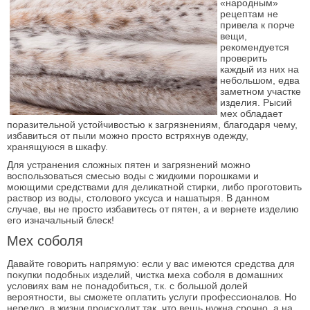
«народным»
рецептам не
привела к порче
вещи,
рекомендуется
проверить
каждый из них на
небольшом, едва
заметном участке
изделия. Рысий
мех обладает
поразительной устойчивостью к загрязнениям, благодаря чему,
избавиться от пыли можно просто встряхнув одежду,
хранящуюся в шкафу.
Для устранения сложных пятен и загрязнений можно
воспользоваться смесью воды с жидкими порошками и
моющими средствами для деликатной стирки, либо проготовить
раствор из воды, столового уксуса и нашатыря. В данном
случае, вы не просто избавитесь от пятен, а и вернете изделию
его изначальный блеск!
Мех соболя
Давайте говорить напрямую: если у вас имеются средства для
покупки подобных изделий, чистка меха соболя в домашних
условиях вам не понадобиться, т.к. с большой долей
вероятности, вы сможете оплатить услуги профессионалов. Но
нередко, в жизни происходит так, что вещь нужна срочно, а на