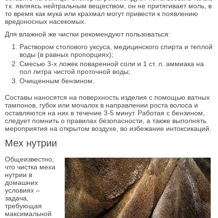
т.к. являясь нейтральным веществом, он не притягивает моль, в
то время как мука или крахмал могут привести к появлению
вредоносных насекомых.
Для влажной же чистки рекомендуют пользоваться:
Раствором столового уксуса, медицинского спирта и теплой
воды (в равных пропорциях);
Смесью 3-х ложек поваренной соли и 1 ст. л. аммиака на
пол литра чистой проточной воды;
Очищенным бензином.
Составы наносятся на поверхность изделия с помощью ватных
тампонов, губок или мочалок в направлении роста волоса и
оставляются на них в течение 3-5 минут. Работая с бензином,
следует помнить о правилах безопасности, а также выполнять
мероприятия на открытом воздухе, во избежание интоксикаций.
Мех нутрии
Общеизвестно,
что чистка меха
нутрии в
домашних
условиях –
задача,
требующая
максимальной