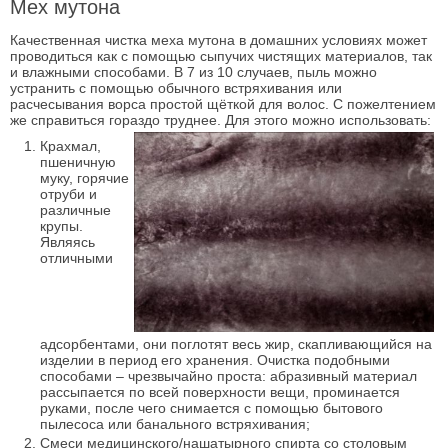
Мех мутона
Качественная чистка меха мутона в домашних условиях может
проводиться как с помощью сыпучих чистящих материалов, так
и влажными способами. В 7 из 10 случаев, пыль можно
устранить с помощью обычного встряхивания или
расчесывания ворса простой щёткой для волос. С пожелтением
же справиться гораздо труднее. Для этого можно использовать:
Крахмал,
пшеничную
муку, горячие
отруби и
различные
крупы.
Являясь
отличными
адсорбентами, они поглотят весь жир, скапливающийся на
изделии в период его хранения. Очистка подобными
способами – чрезвычайно проста: абразивный материал
рассыпается по всей поверхности вещи, проминается
руками, после чего снимается с помощью бытового
пылесоса или банального встряхивания;
Смеси медицинского/нашатырного спирта со столовым