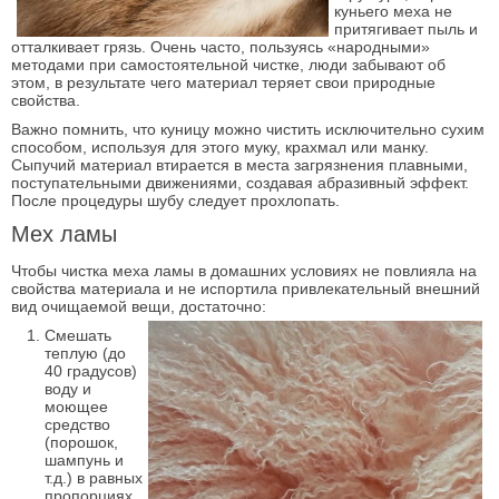
куньего меха не
притягивает пыль и
отталкивает грязь. Очень часто, пользуясь «народными»
методами при самостоятельной чистке, люди забывают об
этом, в результате чего материал теряет свои природные
свойства.
Важно помнить, что куницу можно чистить исключительно сухим
способом, используя для этого муку, крахмал или манку.
Сыпучий материал втирается в места загрязнения плавными,
поступательными движениями, создавая абразивный эффект.
После процедуры шубу следует прохлопать.
Мех ламы
Чтобы чистка меха ламы в домашних условиях не повлияла на
свойства материала и не испортила привлекательный внешний
вид очищаемой вещи, достаточно:
Смешать
теплую (до
40 градусов)
воду и
моющее
средство
(порошок,
шампунь и
т.д.) в равных
пропорциях