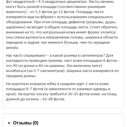
фут квадратный = 9,3 квадратных дециметра. Листы овчины
могут быть разной площади (соответственно размерам
животного) – от 5,5 футов до 12 футов. Площадь листа
измеряется еще на фбрике с использованием специального
оборудования. При этом площадь дефектов (разрывы, дыры,
царапины) не входят в общую площадь листа. Стоит обратить
внимание на то, что натуральная кожа имеет форму эллипса:
она слегка вытянута в направлении головы, ширина в области
передних и задних лап немного больше, чем по середине
шкуры.
Нас часто спрашивают – а какой размер в сантиметрах? Для
наглядности приводим пример: лист кожи площадью 6 футов –
это 90 см длина и 60 см ширины. Эти величины могут
колебаться (на 3-7 сантиметров). Ширина листа измеряется по
середине длины.
На короткую кожаную юбку в среднем идет 2 листа кожи
площадью 6-7 футов (в зависимости от размера одежды и
кроя). На куртку-косуху требуется 30-35 футов кожи, на плащ
длиной до колена – 42-48 футов.
Отзывы (0)