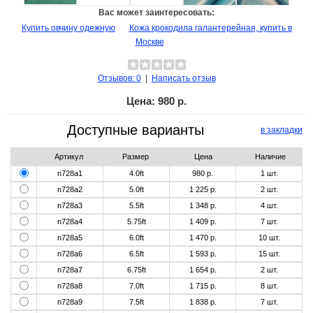
Вас может заинтересовать:
Купить овчину одежную
Кожа крокодила галантерейная, купить в
Москве
Отзывов: 0
|
Написать отзыв
Цена:
980 р.
Доступные варианты
в закладки
Артикул
Размер
Цена
Наличие
n728a1
4.0ft
980 р.
1
шт.
n728a2
5.0ft
1 225 р.
2
шт.
n728a3
5.5ft
1 348 р.
4
шт.
n728a4
5.75ft
1 409 р.
7
шт.
n728a5
6.0ft
1 470 р.
10
шт.
n728a6
6.5ft
1 593 р.
15
шт.
n728a7
6.75ft
1 654 р.
2
шт.
n728a8
7.0ft
1 715 р.
8
шт.
n728a9
7.5ft
1 838 р.
7
шт.