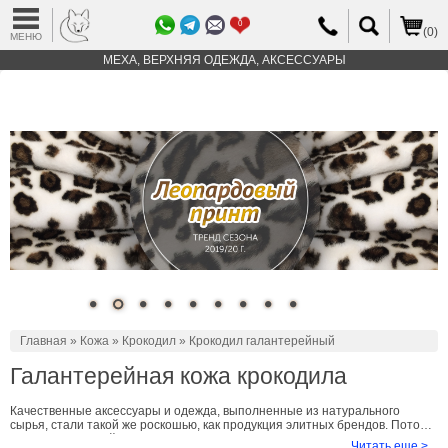
0
(0)
МЕНЮ
МЕХА, ВЕРХНЯЯ ОДЕЖДА, АКСЕССУАРЫ
Главная
»
Кожа
»
Крокодил
» Крокодил галантерейный
Галантерейная кожа крокодила
Качественные аксессуары и одежда, выполненные из натурального
сырья, стали такой же роскошью, как продукция элитных брендов. Потому
купить галантерейную кожу крокодила весьма проблематично в тех
Читать еще >