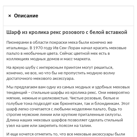
Описание
Шарф из кролика рекс розового с белой вставкой
Пионерами в области покраски меха были конечно же
итальянцы. В 1970 году Ив Сен-Лоран начал красить меховые
пальто в необычные цвета. Сейчас цветной мех есть в
коллекциях модных домов и масс-маркета.
На яркую шубу с интересным принтом могут решиться,
конечно, не все, но что бы не пропустить модную волну
достаточного мехового аксессуара.
Мы предлагаем вам одну из самых модных и удобных меховых
тенденций – стильные шарфы из кролика рекс. Они невероятно
мягкие, нежные и шелковистые. Чистые розовые, белые и
голубые тона подходят как брюнеткам, так и блондинкам. Этот
шарф легко сочетается с любыми моделями пальто, будь то
строгие мужские линии или хрупкие приталенные силуэты.
Длина наших меховых шарфов позволяет сделать стильный
узел на шее или закрепить поясом на талии.
И еще хочется отметить то, что все меховые аксессуары были