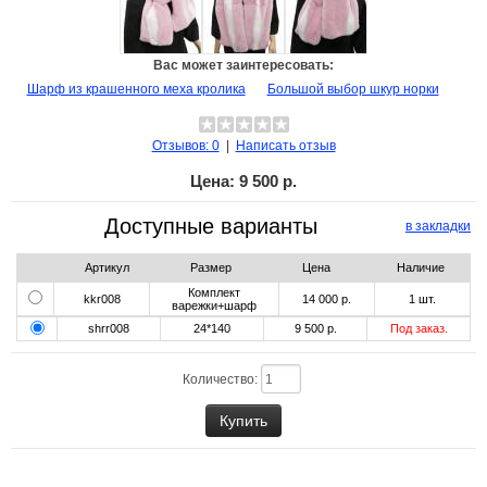
Вас может заинтересовать:
Шарф из крашенного меха кролика
Большой выбор шкур норки
Отзывов: 0
|
Написать отзыв
Цена:
9 500 р.
Доступные варианты
в закладки
Артикул
Размер
Цена
Наличие
Комплект
kkr008
14 000 р.
1
шт.
варежки+шарф
shrr008
24*140
9 500 р.
Под заказ.
Количество: