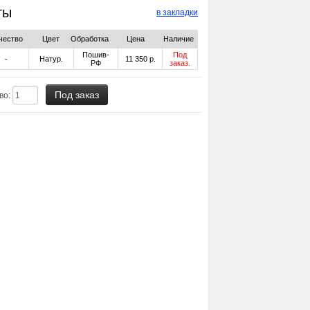
ты
в закладки
чество
Цвет
Обработка
Цена
Наличие
Пошив-
Под
-
Натур.
11 350 р.
РФ
заказ.
во: