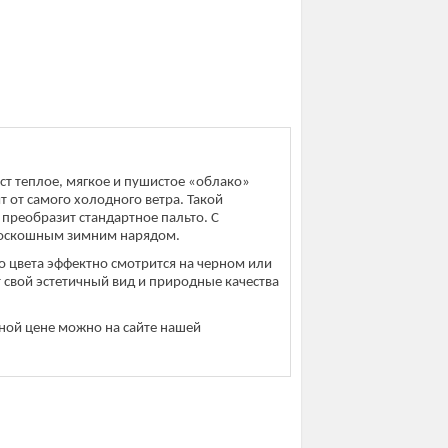
ст теплое, мягкое и пушистое «облако»
т от самого холодного ветра. Такой
реобразит стандартное пальто. С
роскошным зимним нарядом.
о цвета эффектно смотрится на черном или
свой эстетичный вид и природные качества
тной цене можно на сайте нашей