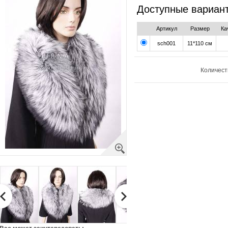
Доступные вариан
Артикул
Размер
Ка
sch001
11*110 см
Количест