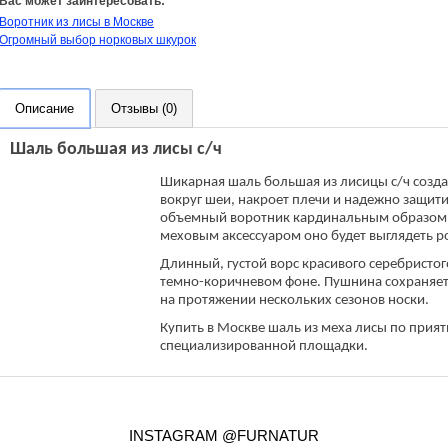
Вас может заинтересовать:
Воротник из лисы в Москве
Огромный выбор норковых шкурок
Описание
Отзывы (0)
Шаль большая из лисы с/ч
Шикарная шаль большая из лисицы с/ч созда
вокруг шеи, накроет плечи и надежно защити
объемный воротник кардинальным образом п
меховым аксессуаром оно будет выглядеть 
Длинный, густой ворс красивого серебристог
темно-коричневом фоне. Пушнина сохраняет 
на протяжении нескольких сезонов носки.
Купить в Москве шаль из меха лисы по прия
специализированной площадки.
INSTAGRAM @FURNATUR