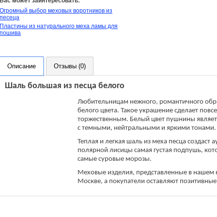
Вас может заинтересовать:
Огромный выбор меховых воротников из
песеца
Пластины из натурального меха ламы для
пошива
Описание
Отзывы (0)
Шаль большая из песца белого
Любительницам нежного, романтичного обра
белого цвета. Такое украшение сделает пов
торжественным. Белый цвет пушнины являетс
с темными, нейтральными и яркими тонами.
Теплая и легкая шаль из меха песца создаст 
полярной лисицы самая густая подпушь, кото
самые суровые морозы.
Меховые изделия, представленные в нашем к
Москве, а покупатели оставляют позитивные 