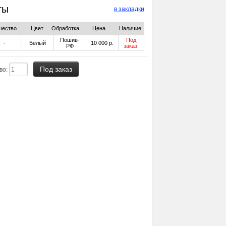
ты
в закладки
чество
Цвет
Обработка
Цена
Наличие
Пошив-
Под
-
Белый
10 000 р.
РФ
заказ.
во: