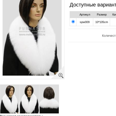
Доступные вариан
Артикул
Размер
Ка
spw009
10*105cm
Количест