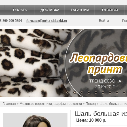
ОПЛАТА
ДОСТАВКА
ГАРАНТИИ
ОТЗЫВЫ
8-800-600-5894
furnatur@meha-shkurki.ru
Войти
Ре
Главная
»
Меховые воротники, шарфы, горжетки
»
Песец
» Шаль большая из
Шаль большая из
Цена:
10 000 р.