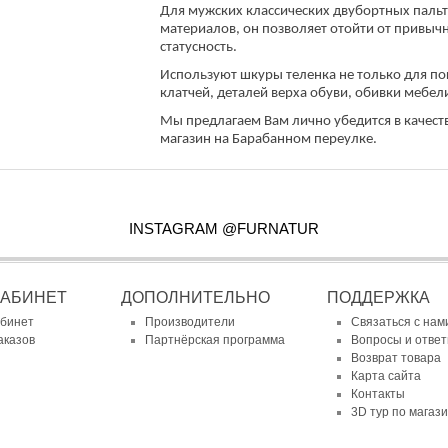
Для мужских классических двубортных пальт
материалов, он позволяет отойти от привычн
статусность.
Используют шкуры теленка не только для по
клатчей, деталей верха обуви, обивки мебел
Мы предлагаем Вам лично убедится в качеств
магазин на Барабанном переулке.
INSTAGRAM @FURNATUR
КАБИНЕТ
ДОПОЛНИТЕЛЬНО
ПОДДЕРЖКА
абинет
Производители
Связаться с нам
аказов
Партнёрская программа
Вопросы и отве
Возврат товара
Карта сайта
Контакты
3D тур по магаз