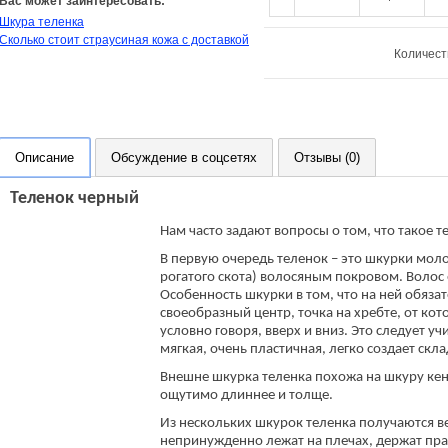
Вас может заинтересовать:
Шкура теленка
Сколько стоит страусиная кожа с доставкой
Количест
Описание
Обсуждение в соцсетях
Отзывы (0)
Теленок черный
Нам часто задают вопросы о том, что такое т
В первую очередь теленок – это шкурки мол
рогатого скота) волосяным покровом. Волос
Особенность шкурки в том, что на ней обяза
своеобразный центр, точка на хребте, от кот
условно говоря, вверх и вниз. Это следует уч
мягкая, очень пластичная, легко создает скл
Внешне шкурка теленка похожа на шкуру кенг
ощутимо длиннее и толще.
Из нескольких шкурок теленка получаются в
непринужденно лежат на плечах, держат пр