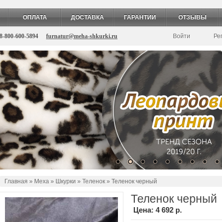
ОПЛАТА
ДОСТАВКА
ГАРАНТИИ
ОТЗЫВЫ
8-800-600-5894
furnatur@meha-shkurki.ru
Войти
Ре
Главная
»
Меха
»
Шкурки
»
Теленок
» Теленок черный
Теленок черный
Цена:
4 692 р.