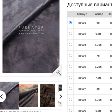
Доступные вариан
Артикул
Размер
Ка
tec001
6ft
n
tec002
6,5ft
n
tec003
6,75ft
n
tec004
7ft
n
tec005
7,25ft
n
tec006
7,5ft
n
tec007
8ft
n
tec008
8,75ft
n
tec009
9,5ft
n