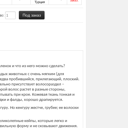
заказ.
Турция
во:
еленок и что из него можно сделать?
одых животных с очень мягким (для
 едва пробившийся, прилегающий, плоский.
тельно присутствует волосораздел –
орой волос растет в разные стороны,
итывать при крое. Кожевая ткань тонкая и
адки и фалды, хорошо драпируется.
уру. Но кенгуру жестче, грубее; ее волоски
еликолепные кейпы, которые легко и
авильную форму и не сковывают движения.