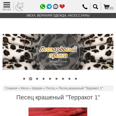
0
(0)
МЕНЮ
МЕХА, ВЕРХНЯЯ ОДЕЖДА, АКСЕССУАРЫ
Главная
»
Меха
»
Шкурки
»
Песец
» Песец крашеный "Терракот 1"
Песец крашеный "Терракот 1"