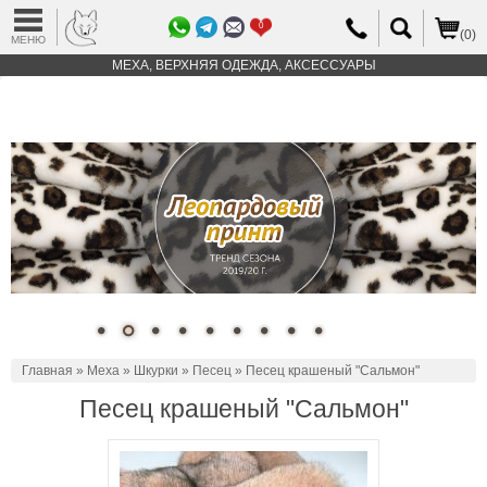
0
(0)
МЕНЮ
МЕХА, ВЕРХНЯЯ ОДЕЖДА, АКСЕССУАРЫ
Главная
»
Меха
»
Шкурки
»
Песец
» Песец крашеный "Сальмон"
Песец крашеный "Сальмон"