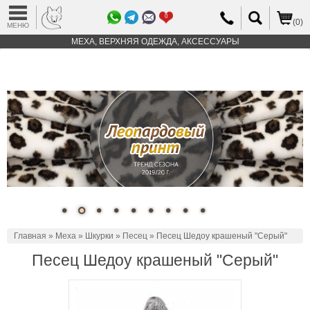
0
(0)
МЕНЮ
МЕХА, ВЕРХНЯЯ ОДЕЖДА, АКСЕССУАРЫ
Главная
»
Меха
»
Шкурки
»
Песец
» Песец Шедоу крашеный "Серый"
Песец Шедоу крашеный "Серый"