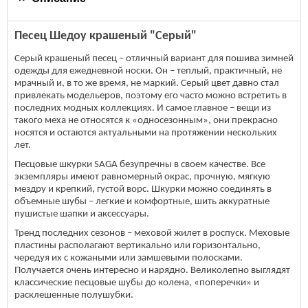
Песец Шедоу крашеный "Серый"
Серый крашеный песец – отличный вариант для пошива зимней
одежды для ежедневной носки. Он – теплый, практичный, не
мрачный и, в то же время, не маркий. Серый цвет давно стал
привлекать модельеров, поэтому его часто можно встретить в
последних модных коллекциях. И самое главное – вещи из
такого меха не относятся к «односезонным», они прекрасно
носятся и остаются актуальными на протяжении нескольких
лет.
Песцовые шкурки SAGA безупречны в своем качестве. Все
экземпляры имеют равномерный окрас, прочную, мягкую
мездру и крепкий, густой ворс. Шкурки можно соединять в
объемные шубы – легкие и комфортные, шить аккуратные
пушистые шапки и аксессуары.
Тренд последних сезонов – меховой жилет в роспуск. Меховые
пластины располагают вертикально или горизонтально,
чередуя их с кожаными или замшевыми полосками.
Получается очень интересно и нарядно. Великолепно выглядят
классические песцовые шубы до колена, «поперечки» и
расклешенные полушубки.