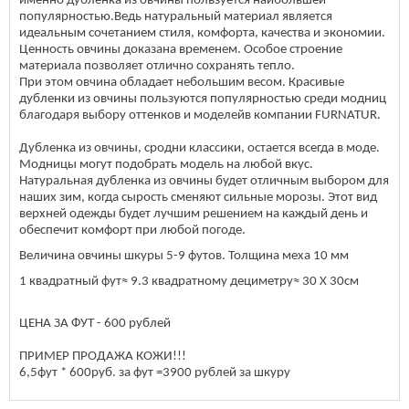
именно дубленка из овчины пользуется наибольшей
популярностью.Ведь натуральный материал является
идеальным сочетанием стиля, комфорта, качества и экономии.
Ценность овчины доказана временем. Особое строение
материала позволяет отлично сохранять тепло.
При этом овчина обладает небольшим весом. Красивые
дубленки из овчины пользуются популярностью среди модниц
благодаря выбору оттенков и моделейв компании FURNATUR.
Дубленка из овчины, сродни классики, остается всегда в моде.
Модницы могут подобрать модель на любой вкус.
Натуральная дубленка из овчины будет отличным выбором для
наших зим, когда сырость сменяют сильные морозы. Этот вид
верхней одежды будет лучшим решением на каждый день и
обеспечит комфорт при любой погоде.
Величина овчины шкуры 5-9 футов. Толщина меха 10 мм
1 квадратный фут≈ 9.3 квадратному дециметру≈ 30 Х 30см
ЦЕНА ЗА ФУТ - 600 рублей
ПРИМЕР ПРОДАЖА КОЖИ!!!
6,5фут * 600руб. за фут =3900 рублей за шкуру