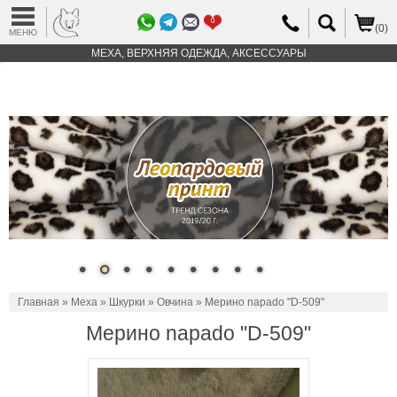
0
(0)
МЕНЮ
МЕХА, ВЕРХНЯЯ ОДЕЖДА, АКСЕССУАРЫ
Главная
»
Меха
»
Шкурки
»
Овчина
» Мерино napado "D-509"
Мерино napado "D-509"