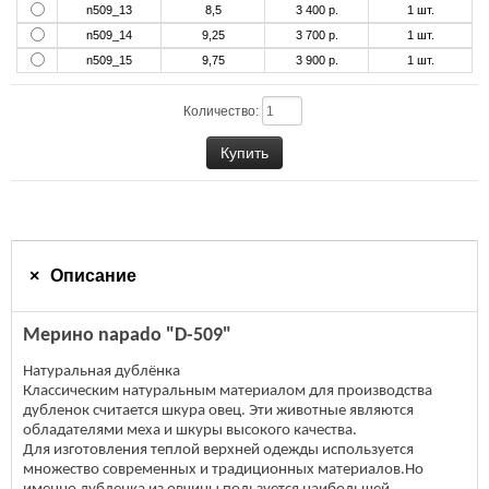
n509_13
8,5
3 400 р.
1
шт.
n509_14
9,25
3 700 р.
1
шт.
n509_15
9,75
3 900 р.
1
шт.
Количество:
Описание
Мерино napado "D-509"
Натуральная дублёнка
Классическим натуральным материалом для производства
дубленок считается шкура овец. Эти животные являются
обладателями меха и шкуры высокого качества.
Для изготовления теплой верхней одежды используется
множество современных и традиционных материалов.Но