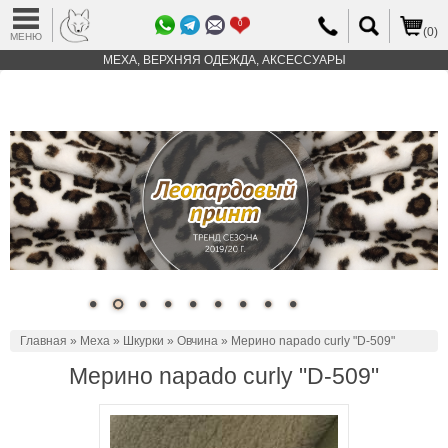
0
(0)
МЕНЮ
МЕХА, ВЕРХНЯЯ ОДЕЖДА, АКСЕССУАРЫ
Главная
»
Меха
»
Шкурки
»
Овчина
» Мерино napado curly "D-509"
Мерино napado curly "D-509"