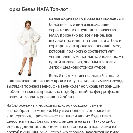
Норка Белая NAFA Топ-лот
Белая норка NAFA имеет великолепный
белоснежный вид и высочайшие
характеристики пушнины. Качество
NAFA признано во всем мире, все
шкурки проходят тщательный отбор и
сортировку, в продажу поступает мех,
который полностью соответствует
установленным стандартам качества – с
густой подпушью, чистым цветом и
легкой шелковистой фактурой.
Белый цвет – универсальный в плане
пошива изделий разного кроя и силуэта. Белая зимняя одежда
выглядит торжественно, она великолепно украшает женщин
любого возраста, правильно подобранный по фигуре фасон
позволит создать роскошный образ.
Из белоснежных норковых шкурок создают самые
разнообразные модели. Из узких полос шьют красивые
«поперечки», причем качественное изделие будет иметь
целостный вид, без сильного акцента на швы. Такую шубу
можно дополнить пояском, капюшоном или вставками из
другой пушнины. Уже несколько сезонов находится на пике