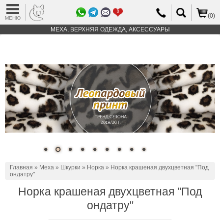
0
(0)
МЕНЮ
МЕХА, ВЕРХНЯЯ ОДЕЖДА, АКСЕССУАРЫ
Главная
»
Меха
»
Шкурки
»
Норка
» Норка крашеная двухцветная "Под
ондатру"
Норка крашеная двухцветная "Под
ондатру"