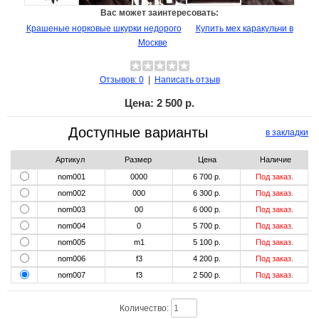
Вас может заинтересовать:
Крашеные норковые шкурки недорого
Купить мех каракульчи в
Москве
Отзывов: 0
|
Написать отзыв
Цена:
2 500 р.
Доступные варианты
в закладки
Артикул
Размер
Цена
Наличие
nom001
0000
6 700 р.
Под заказ.
nom002
000
6 300 р.
Под заказ.
nom003
00
6 000 р.
Под заказ.
nom004
0
5 700 р.
Под заказ.
nom005
m1
5 100 р.
Под заказ.
nom006
f3
4 200 р.
Под заказ.
nom007
f3
2 500 р.
Под заказ.
Количество: