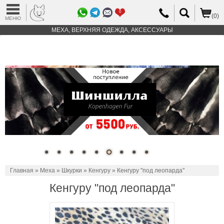
0
(0)
МЕНЮ
МЕХА, ВЕРХНЯЯ ОДЕЖДА, АКСЕССУАРЫ
Главная
»
Меха
»
Шкурки
»
Кенгуру
» Кенгуру "под леопарда"
Кенгуру "под леопарда"