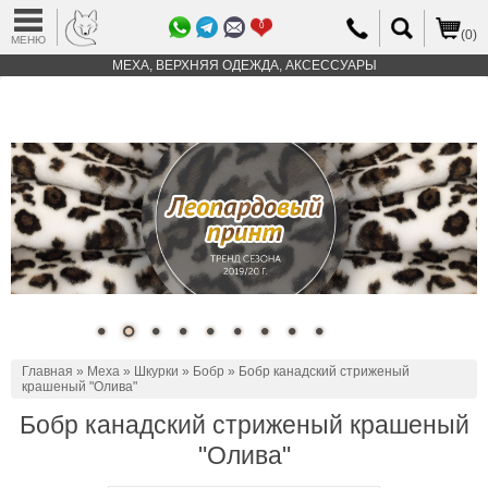
0
(0)
МЕНЮ
МЕХА, ВЕРХНЯЯ ОДЕЖДА, АКСЕССУАРЫ
Главная
»
Меха
»
Шкурки
»
Бобр
» Бобр канадский стриженый
крашеный "Олива"
Бобр канадский стриженый крашеный
"Олива"