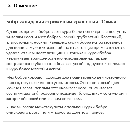
Описание
Бобр канадский стриженый крашеный "Олива"
С давних времен бобровые шкуры были популярны и доступны
жителям России.Мех бобравысокий, грубоватый, блестящий,
влагостойкий, ноский. Раньше шкурки бобра использовались
для пошива мужских изделий, но в настоящее время этот мех с
удовольствием носят женщины. Стрижка шкурок бобра
увеличивает возможности его использования, так как
состригается грубая ость, обнажая густой подпушек, что делает
шкуру более мягкой и легкой.
Мех бобра хорошо подойдет для пошива легко демисезонного
пальто, не утяжеленного утеплителем. Этот оливковый цвет
можно назвать теплым оттенком зеленого (он считается
осенним цветом); особенно подойдет блондинкам со смуглой и
загорелой кожей или рыжим девушкам.
У нас вы всегда можетекупитьне толькошкурки бобра
оливкового цвета, но и множество других оттенков.