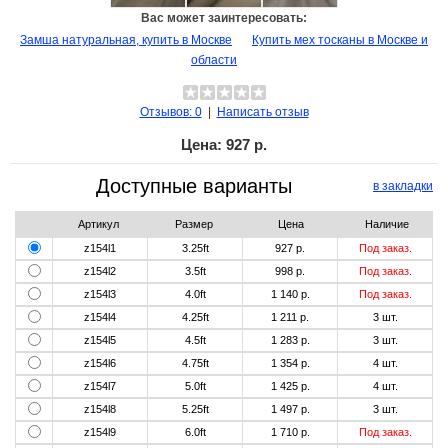
Вас может заинтересовать:
Замша натуральная, купить в Москве
Купить мех тосканы в Москве и
области
Отзывов: 0
|
Написать отзыв
Цена:
927 р.
Доступные варианты
в закладки
Артикул
Размер
Цена
Наличие
z154l1
3.25ft
927 р.
Под заказ.
z154l2
3.5ft
998 р.
Под заказ.
z154l3
4.0ft
1 140 р.
Под заказ.
z154l4
4.25ft
1 211 р.
3
шт.
z154l5
4.5ft
1 283 р.
3
шт.
z154l6
4.75ft
1 354 р.
4
шт.
z154l7
5.0ft
1 425 р.
4
шт.
z154l8
5.25ft
1 497 р.
3
шт.
z154l9
6.0ft
1 710 р.
Под заказ.