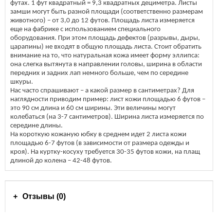
футах. 1 фут квадратный = 9,3 квадратных дециметра. Листы
замши могут быть разной площади (соответственно размерам
животного) – от 3,0 до 12 футов. Площадь листа измеряется
еще на фабрике с использованием специального
оборудования. При этом площадь дефектов (разрывы, дыры,
царапины) не входят в общую площадь листа. Стоит обратить
внимание на то, что натуральная кожа имеет форму эллипса:
она слегка вытянута в направлении головы, ширина в области
передних и задних лап немного больше, чем по середине
шкуры.
Нас часто спрашивают – а какой размер в сантиметрах? Для
наглядности приводим пример: лист кожи площадью 6 футов –
это 90 см длина и 60 см ширины. Эти величины могут
колебаться (на 3-7 сантиметров). Ширина листа измеряется по
середине длины.
На короткую кожаную юбку в среднем идет 2 листа кожи
площадью 6-7 футов (в зависимости от размера одежды и
кроя). На куртку-косуху требуется 30-35 футов кожи, на плащ
длиной до колена – 42-48 футов.
Отзывы (0)