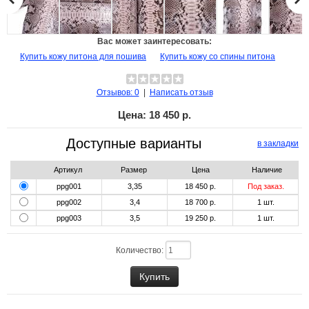
Вас может заинтересовать:
Купить кожу питона для пошива
Купить кожу со спины питона
Отзывов: 0
|
Написать отзыв
Цена:
18 450 р.
Доступные варианты
в закладки
Артикул
Размер
Цена
Наличие
ppg001
3,35
18 450 р.
Под заказ.
ppg002
3,4
18 700 р.
1
шт.
ppg003
3,5
19 250 р.
1
шт.
Количество: