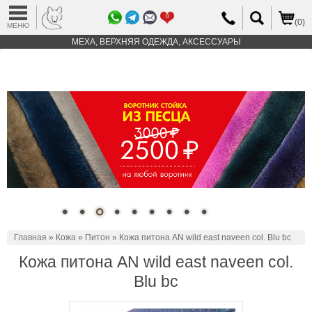
0
(0)
МЕНЮ
МЕХА, ВЕРХНЯЯ ОДЕЖДА, АКСЕССУАРЫ
Главная
»
Кожа
»
Питон
» Кожа питона AN wild east naveen col. Blu bc
Кожа питона AN wild east naveen col.
Blu bc