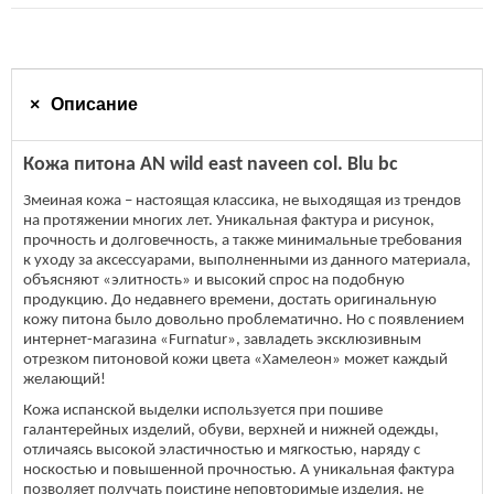
Описание
Кожа питона AN wild east naveen col. Blu bc
Змеиная кожа – настоящая классика, не выходящая из трендов
на протяжении многих лет. Уникальная фактура и рисунок,
прочность и долговечность, а также минимальные требования
к уходу за аксессуарами, выполненными из данного материала,
объясняют «элитность» и высокий спрос на подобную
продукцию. До недавнего времени, достать оригинальную
кожу питона было довольно проблематично. Но с появлением
интернет-магазина «Furnatur», завладеть эксклюзивным
отрезком питоновой кожи цвета «Хамелеон» может каждый
желающий!
Кожа испанской выделки используется при пошиве
галантерейных изделий, обуви, верхней и нижней одежды,
отличаясь высокой эластичностью и мягкостью, наряду с
носкостью и повышенной прочностью. А уникальная фактура
позволяет получать поистине неповторимые изделия, не