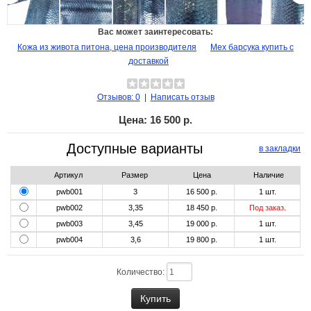
Вас может заинтересовать:
Кожа из живота питона, цена производителя
Мех барсука купить с
доставкой
Отзывов: 0
|
Написать отзыв
Цена:
16 500 р.
Доступные варианты
в закладки
Артикул
Размер
Цена
Наличие
pwb001
3
16 500 р.
1
шт.
pwb002
3,35
18 450 р.
Под заказ.
pwb003
3,45
19 000 р.
1
шт.
pwb004
3,6
19 800 р.
1
шт.
Количество: