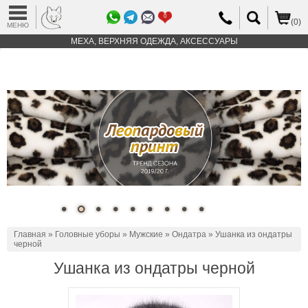
0
(0)
МЕНЮ
МЕХА, ВЕРХНЯЯ ОДЕЖДА, АКСЕССУАРЫ
Главная
»
Головные уборы
»
Мужские
»
Ондатра
» Ушанка из ондатры
черной
Ушанка из ондатры черной