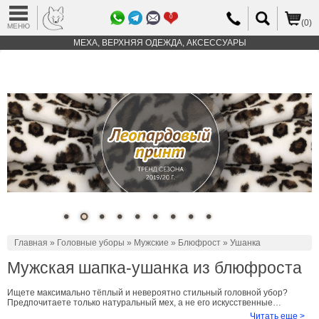
0
(0)
МЕНЮ
МЕХА, ВЕРХНЯЯ ОДЕЖДА, АКСЕССУАРЫ
Главная
»
Головные уборы
»
Мужские
»
Блюфрост
» Ушанка
Мужская шапка-ушанка из блюфроста
Ищете максимально тёплый и невероятно стильный головной убор?
Предпочитаете только натуральный мех, а не его искусственные
заменители? <!--noindex-->Тогда рекомендуем купить мужскую ушанку
Читать еще >