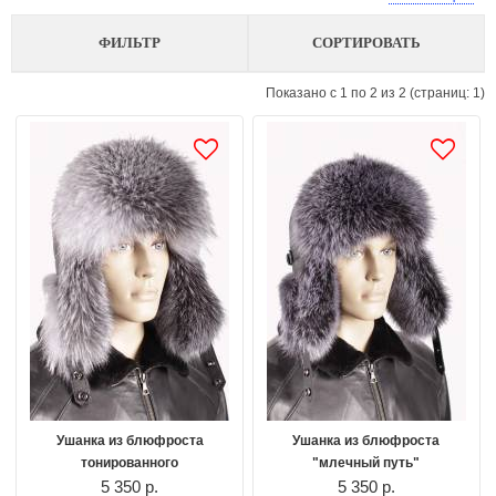
“блюфрост”<!--/noindex-->. Она на 100% справляется с главной задачей –
защитой от холода, и при этом выглядит стильно и современно. А это
достаточно важно, если вы живёте в таком модном регионе как Москва или
ФИЛЬТР
СОРТИРОВАТЬ
в таком холодном, как Сибирь.
Показано с 1 по 2 из 2 (страниц: 1)
Ушанка из блюфроста
Ушанка из блюфроста
тонированного
"млечный путь"
5 350 р.
5 350 р.