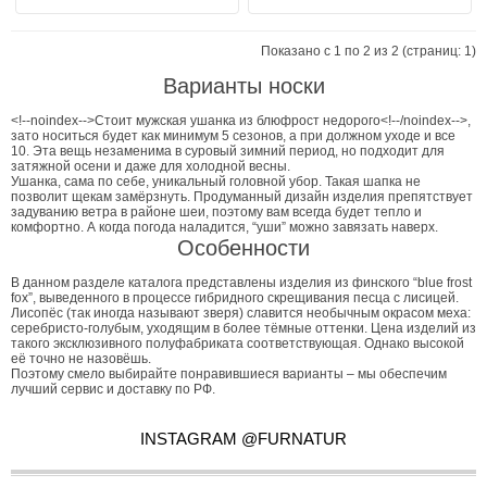
Показано с 1 по 2 из 2 (страниц: 1)
Варианты носки
<!--noindex-->Стоит мужская ушанка из блюфрост недорого<!--/noindex-->,
зато носиться будет как минимум 5 сезонов, а при должном уходе и все
10. Эта вещь незаменима в суровый зимний период, но подходит для
затяжной осени и даже для холодной весны.
Ушанка, сама по себе, уникальный головной убор. Такая шапка не
позволит щекам замёрзнуть. Продуманный дизайн изделия препятствует
задуванию ветра в районе шеи, поэтому вам всегда будет тепло и
комфортно. А когда погода наладится, “уши” можно завязать наверх.
Особенности
В данном разделе каталога представлены изделия из финского “blue frost
fox”, выведенного в процессе гибридного скрещивания песца с лисицей.
Лисопёс (так иногда называют зверя) славится необычным окрасом меха:
серебристо-голубым, уходящим в более тёмные оттенки. Цена изделий из
такого эксклюзивного полуфабриката соответствующая. Однако высокой
её точно не назовёшь.
Поэтому смело выбирайте понравившиеся варианты – мы обеспечим
лучший сервис и доставку по РФ.
INSTAGRAM @FURNATUR