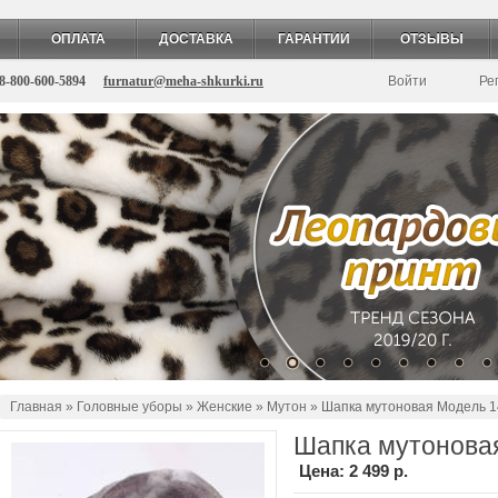
ОПЛАТА
ДОСТАВКА
ГАРАНТИИ
ОТЗЫВЫ
8-800-600-5894
furnatur@meha-shkurki.ru
Войти
Ре
Главная
»
Головные уборы
»
Женские
»
Мутон
» Шапка мутоновая Модель 1
Шапка мутонова
Цена:
2 499 р.