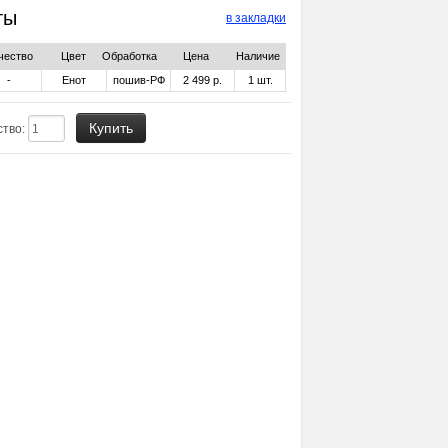
ты
в закладки
чество
Цвет
Обработка
Цена
Наличие
-
Енот
пошив-РФ
2 499 р.
1
шт.
ство: