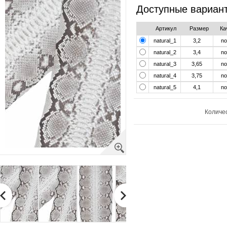
Доступные вариан
Артикул
Размер
Ка
natural_1
3,2
no
natural_2
3,4
no
natural_3
3,65
no
natural_4
3,75
no
natural_5
4,1
no
Количе