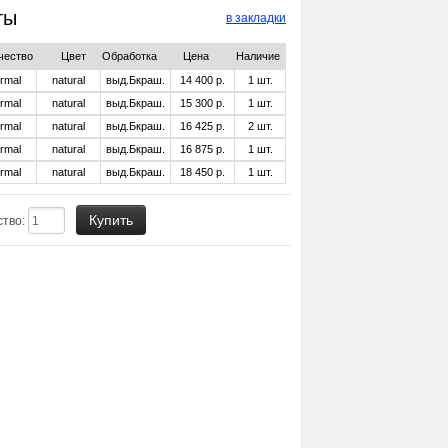
ты
в закладки
чество
Цвет
Обработка
Цена
Наличие
rmal
natural
выд.Бкраш.
14 400 р.
1
шт.
rmal
natural
выд.Бкраш.
15 300 р.
1
шт.
rmal
natural
выд.Бкраш.
16 425 р.
2
шт.
rmal
natural
выд.Бкраш.
16 875 р.
1
шт.
rmal
natural
выд.Бкраш.
18 450 р.
1
шт.
ство: