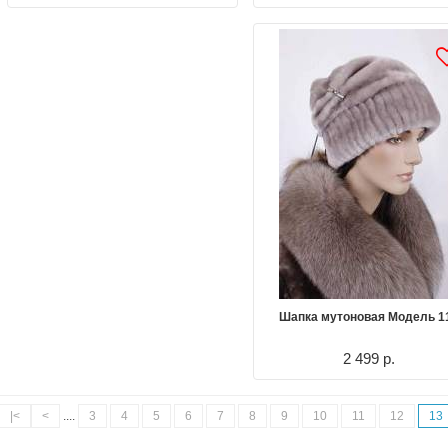
Шапка мутоновая Модель 1
2 499 р.
|<
<
....
3
4
5
6
7
8
9
10
11
12
13