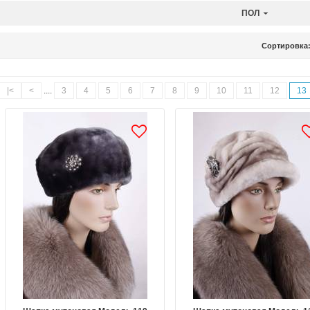
ПОЛ
Сортировка
|<
<
....
3
4
5
6
7
8
9
10
11
12
13